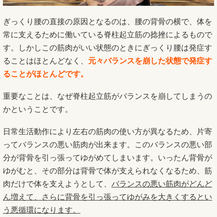
ぎっくり腰の直接の原因となるのは、腰の背骨の横で、体を
常に支えるために働いている脊柱起立筋の捻挫によるもので
す。しかしこの筋肉がいい状態のときにぎっくり腰は発症す
ることはほとんどなく、
元々バランスを崩した状態で発症す
ることがほとんどです。
重要なことは、なぜ脊柱起立筋がバランスを崩してしまうの
かということです。
日常生活動作により左右の筋肉の使い方が異なるため、片寄
ってバランスの悪い筋肉が出来ます。このバランスの悪い部
分が背骨を引っ張ってゆがめてしまいます。いったん背骨が
ゆがむと、その部分は背骨で体が支えられなくなるため、筋
肉だけで体を支えようとして、
バランスの悪い筋肉がどんど
ん増えて、さらに背骨を引っ張ってゆがみを大きくするとい
う悪循環になります。